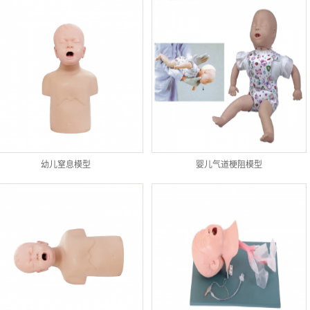
幼儿窒息模型
婴儿气道梗阻模型