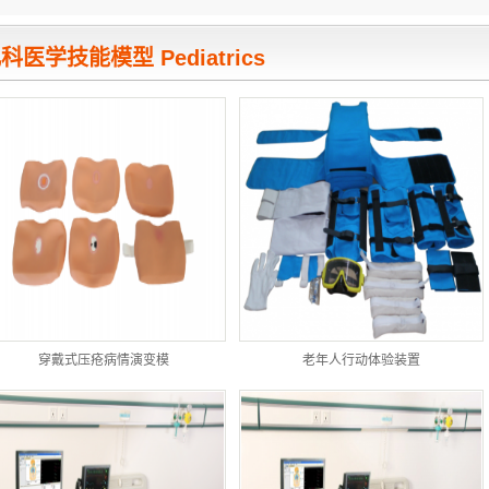
科医学技能模型 Pediatrics
穿戴式压疮病情演变模
老年人行动体验装置