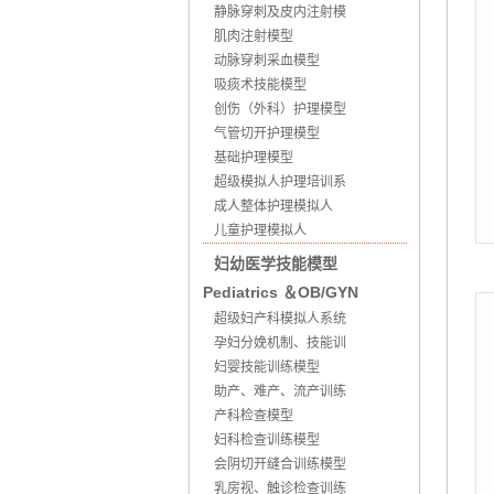
静脉穿刺及皮内注射模
肌肉注射模型
动脉穿刺采血模型
吸痰术技能模型
创伤（外科）护理模型
气管切开护理模型
基础护理模型
超级模拟人护理培训系
成人整体护理模拟人
儿童护理模拟人
妇幼医学技能模型
Pediatrics ＆OB/GYN
超级妇产科模拟人系统
孕妇分娩机制、技能训
妇婴技能训练模型
助产、难产、流产训练
产科检查模型
妇科检查训练模型
会阴切开缝合训练模型
乳房视、触诊检查训练