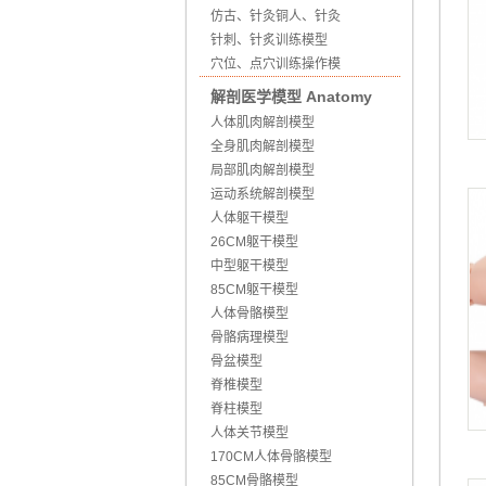
仿古、针灸铜人、针灸
针刺、针炙训练模型
穴位、点穴训练操作模
解剖医学模型 Anatomy
人体肌肉解剖模型
全身肌肉解剖模型
局部肌肉解剖模型
运动系统解剖模型
人体躯干模型
26CM躯干模型
中型躯干模型
85CM躯干模型
人体骨骼模型
骨骼病理模型
骨盆模型
脊椎模型
脊柱模型
人体关节模型
170CM人体骨骼模型
85CM骨骼模型