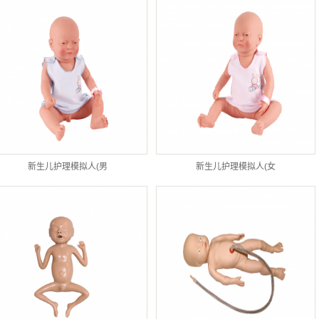
新生儿护理模拟人(男
新生儿护理模拟人(女