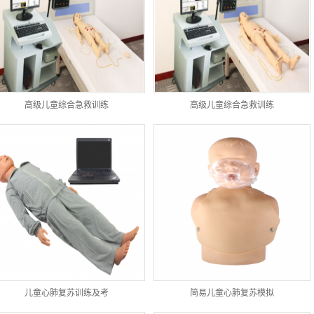
高级儿童综合急救训练
高级儿童综合急救训练
儿童心肺复苏训练及考
简易儿童心肺复苏模拟