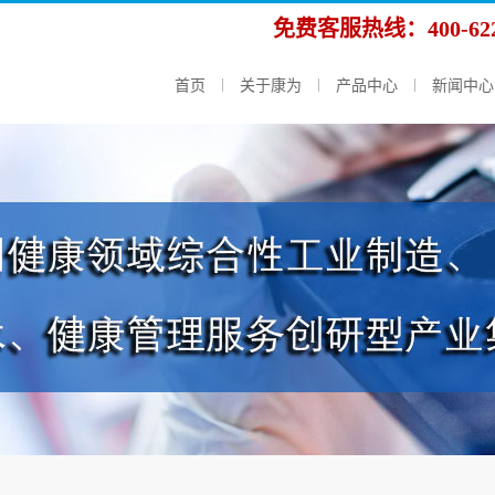
免费客服热线：400-622-
首页
关于康为
产品中心
新闻中心